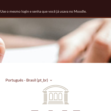
. Use o mesmo login e senha que você já usava no Moodle.
Português - Brasil ‎(pt_br)‎
Law Masters Instit